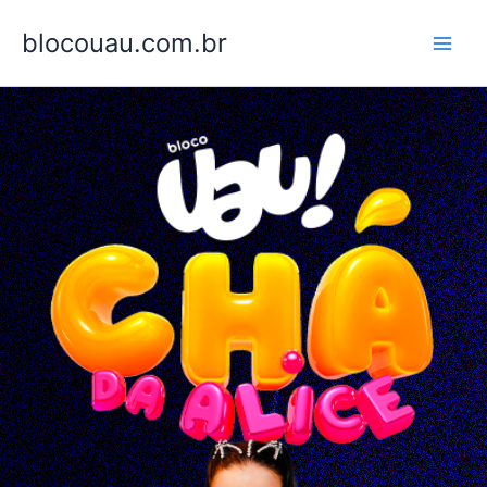
Ir
blocouau.com.br
para
o
conteúdo